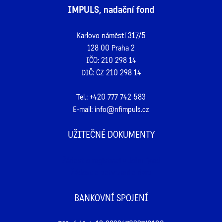
IMPULS, nadační fond
Karlovo náměstí 317/5
128 00 Praha 2
IČO: 210 298 14
DIČ: CZ 210 298 14
Tel.:
+420 777 742 583
E-mail:
info@nfimpuls.cz
UŽITEČNÉ DOKUMENTY
Žádost o registraci v John Reed
Žádost o potvrzení o daru
BANKOVNÍ SPOJENÍ