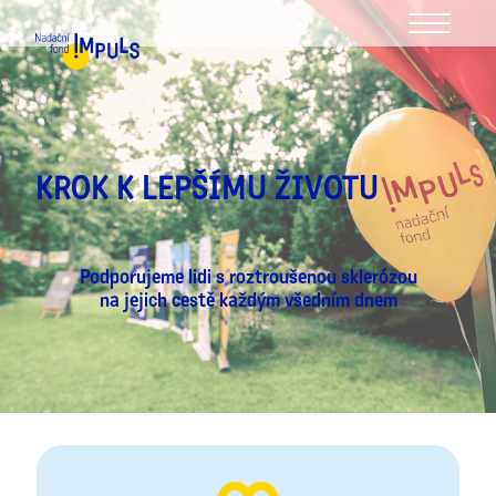
MENU
KROK K LEPŠÍMU ŽIVOTU
Podporujeme lidi s roztroušenou sklerózou
na jejich cestě každým všedním dnem