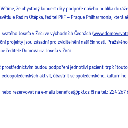
. Věříme, že chystaný koncert díky podpoře našeho publika dokáž
tluje Radim Otépka, ředitel PKF – Prague Philharmonia, která akc
svatého Josefa v Žirči ve východních Čechách (
www.domovsvate
 projekty jsou zásadní pro zviditelnění naší činnosti. Pražskéh
 ředitele Domova sv. Josefa v Žirči.
ž prostřednictvím budou podpořeni jednotliví pacienti trpící touto
elospolečenských aktivit, účastnit se společenského, kulturního a
z
nebo rezervovat na e-mailu
benefice@pkf.cz
či na tel.: 224 267