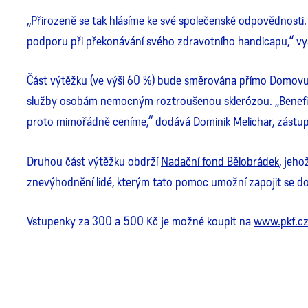
„Přirozeně se tak hlásíme ke své společenské odpovědnosti
podporu při překonávání svého zdravotního handicapu,“ vysvě
Část výtěžku (ve výši 60 %) bude směrována přímo Domovu 
služby osobám nemocným roztroušenou sklerózou. „Benefiční
proto mimořádně ceníme,“ dodává Dominik Melichar, zástupce
Druhou část výtěžku obdrží
Nadační fond Bělobrádek
, jeho
znevýhodnění lidé, kterým tato pomoc umožní zapojit se do c
Vstupenky za 300 a 500 Kč je možné koupit na
www.pkf.c