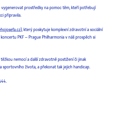
e vygenerovat prostředky na pomoc těm, kteří potřebují
i připravila.
hojosefa.cz
), který poskytuje komplexní zdravotní a sociální
o koncertu PKF – Prague Philharmonia v náš prospěch si
 těžkou nemocí a další zdravotně postižení či jinak
 sportovního života, a překonat tak jejich handicap.
 644.