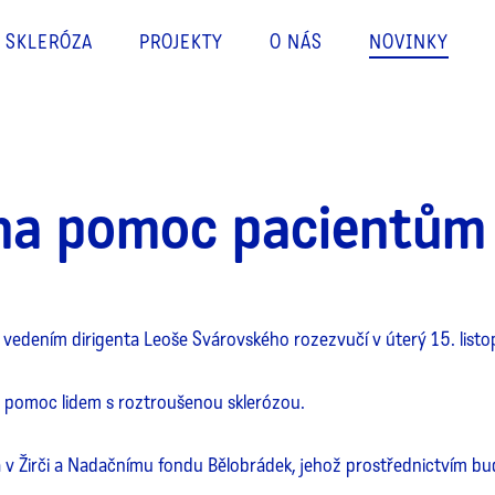
 SKLERÓZA
PROJEKTY
O NÁS
NOVINKY
 na pomoc pacientům
od vedením dirigenta Leoše Svárovského rozezvučí v úterý 15. lis
 pomoc lidem s roztroušenou sklerózou.
Žirči a Nadačnímu fondu Bělobrádek, jehož prostřednictvím budo