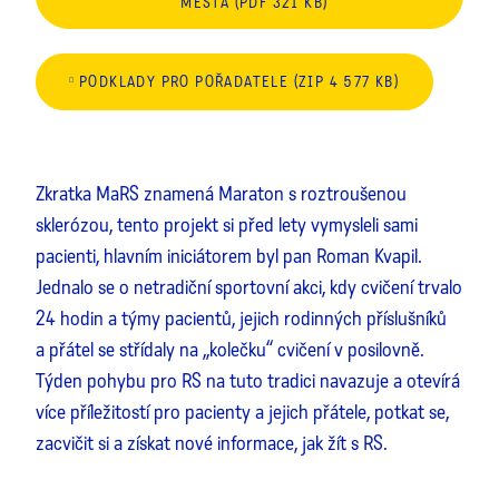
MĚSTA (PDF 321 KB)
PODKLADY PRO POŘADATELE (ZIP 4 577 KB)
Zkratka MaRS znamená Maraton s roztroušenou
sklerózou, tento projekt si před lety vymysleli sami
pacienti, hlavním iniciátorem byl pan Roman Kvapil.
Jednalo se o netradiční sportovní akci, kdy cvičení trvalo
24 hodin a týmy pacientů, jejich rodinných příslušníků
a přátel se střídaly na „kolečku“ cvičení v posilovně.
Týden pohybu pro RS na tuto tradici navazuje a otevírá
více příležitostí pro pacienty a jejich přátele, potkat se,
zacvičit si a získat nové informace, jak žít s RS.