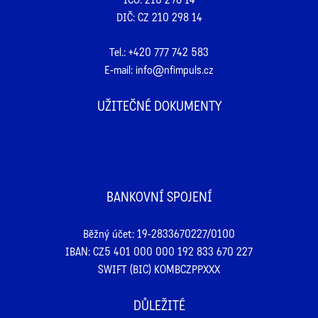
DIČ: CZ 210 298 14
Tel.:
+420 777 742 583
E-mail:
info@nfimpuls.cz
UŽITEČNÉ DOKUMENTY
Žádost o registraci v John Reed
Žádost o potvrzení o daru
BANKOVNÍ SPOJENÍ
Běžný účet: 19-2833670227/0100
IBAN: CZ5 401 000 000 192 833 670 227
SWIFT (BIC) KOMBCZPPXXX
DŮLEŽITÉ