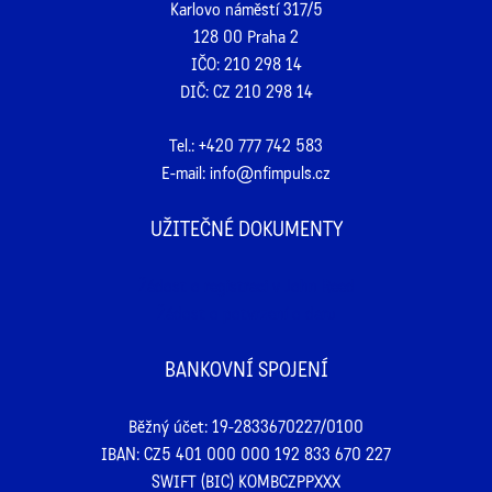
Karlovo náměstí 317/5
128 00 Praha 2
IČO: 210 298 14
DIČ: CZ 210 298 14
Tel.:
+420 777 742 583
E-mail:
info@nfimpuls.cz
UŽITEČNÉ DOKUMENTY
Žádost o registraci v John Reed
Žádost o potvrzení o daru
BANKOVNÍ SPOJENÍ
Běžný účet: 19-2833670227/0100
IBAN: CZ5 401 000 000 192 833 670 227
SWIFT (BIC) KOMBCZPPXXX