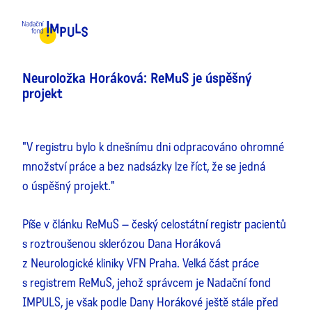
MENU
Neuroložka Horáková: ReMuS je úspěšný
projekt
"V registru bylo k dnešnímu dni odpracováno ohromné
množství práce a bez nadsázky lze říct, že se jedná
o úspěšný projekt."
Píše v článku ReMuS – český celostátní registr pacientů
s roztroušenou sklerózou Dana Horáková
z Neurologické kliniky VFN Praha. Velká část práce
s registrem ReMuS, jehož správcem je Nadační fond
IMPULS, je však podle Dany Horákové ještě stále před