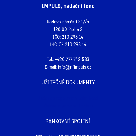
IMPULS, nadační fond
Karlovo náměstí 317/5
128 00 Praha 2
IČO: 210 298 14
DIČ: CZ 210 298 14
Tel.:
+420 777 742 583
E-mail:
info@nfimpuls.cz
UŽITEČNÉ DOKUMENTY
Žádost o registraci v John Reed
Žádost o potvrzení o daru
BANKOVNÍ SPOJENÍ