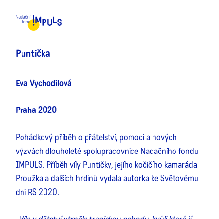
MENU
Puntička
Eva Vychodilová
Praha 2020
Pohádkový příběh o přátelství, pomoci a nových
výzvách dlouholeté spolupracovnice Nadačního fondu
IMPULS. Příběh víly Puntičky, jejího kočičího kamaráda
Proužka a dalších hrdinů vydala autorka ke Světovému
dni RS 2020.
„Víla v dětství utrpěla tragickou nehodu, kvůli které jí