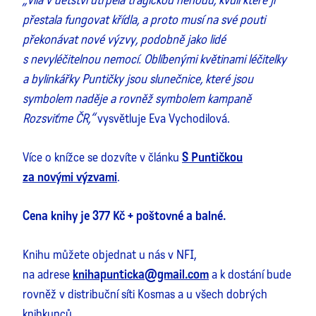
přestala fungovat křídla, a proto musí na své pouti
překonávat nové výzvy, podobně jako lidé
s nevyléčitelnou nemocí. Oblíbenými květinami léčitelky
a bylinkářky Puntičky jsou slunečnice, které jsou
symbolem naděje a rovněž symbolem kampaně
Rozsviťme ČR,“
vysvětluje Eva Vychodilová.
Více o knížce se dozvíte v článku
S Puntičkou
za novými výzvami
.
Cena knihy je 377 Kč + poštovné a balné.
Knihu můžete objednat u nás v NFI,
na adrese
knihapunticka@gmail.com
a k dostání bude
rovněž v distribuční síti Kosmas a u všech dobrých
knihkupců.