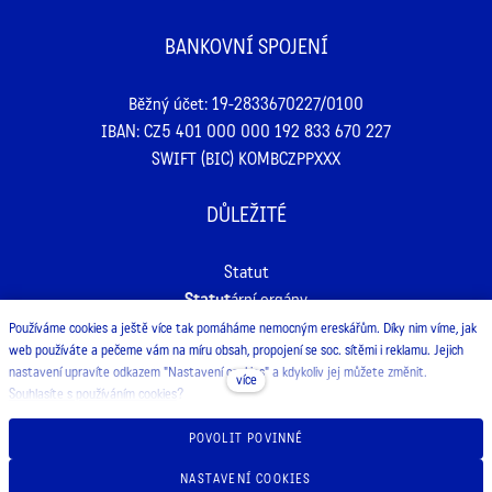
BANKOVNÍ SPOJENÍ
Běžný účet: 19-2833670227/0100
IBAN: CZ5 401 000 000 192 833 670 227
SWIFT (BIC) KOMBCZPPXXX
DŮLEŽITÉ
Statut
Statut
ární orgány
Výroční zprávy
Používáme cookies
a ještě více tak pomáháme nemocným ereskářům. Díky nim víme, jak
web používáte a pečeme vám na míru obsah, propojení se soc. sítěmi i reklamu. Jejich
Pro média
nastavení upravíte odkazem "Nastavení cookies" a kdykoliv jej můžete změnit.
více
Souhlasíte s používáním cookies
?
POVOLIT POVINNÉ
Tento web běží na
solidpixels.
NASTAVENÍ COOKIES