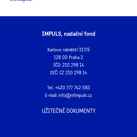
IMPULS, nadační fond
Karlovo náměstí 317/5
128 00 Praha 2
IČO: 210 298 14
DIČ: CZ 210 298 14
Tel.:
+420 777 742 583
E-mail:
info@nfimpuls.cz
UŽITEČNÉ DOKUMENTY
Žádost o registraci v John Reed
Žádost o potvrzení o daru