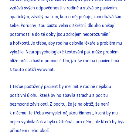
vzdává svých odpovědností v rodině a stává se pasivním,
apatickým, závislý na tom, kdo o něj pečuje, zanedbává sám
sebe. Poruchy jsou často velmi diskrétní, dlouho unikají
pozornosti a do té doby jsou zdrojem nedorozumění
a hořkosti. Je třeba, aby rodina oslovila lékaře a problém mu
vyložila. Neuropsychologické testování pak může problém
blíže určit a často pomoci s tím, jak se rodina i pacient má
s touto obtíží vyrovnat.
I těžce postižený pacient by měl mít v rodině nějakou
pozitivní úlohu, která by ho zbavila strachu z pocitu
bezmocné závislosti. Z pocitu, že je na obtíž, že není
k ničemu. Je třeba vymyslet nějakou činnost, která by mu
nejen vyplnila čas a byla užitečná i pro něho, ale která by byla
přínosem i jeho okolí.