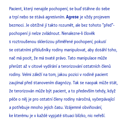
Pacient, který nenajde pochopení, se buď stáhne do sebe
a trpí nebo se stává agresivním.
Agrese
je vždy projevem
bezmoci. Je obtížné jí takto rozumět, ale bez tohoto "před"-
pochopení ji nelze zvládnout. Nenalezne-li člověk
s roztroušenou sklerózou přiměřené pochopení, pokusí
se ostatními příslušníky rodiny manipulovat, aby dosáhl toho,
nač má pocit, že má svaté právo. Tato manipulace může
přerůst až v citové vydírání a terorizování ostatních členů
rodiny. Velmi záleží na tom, jakou pozici v rodině pacient
zaujímal před stanovením diagnózy. Tak se naopak může stát,
že terorizován může být pacient, a to především tehdy, když
péče o něj je pro ostatní členy rodiny náročná, vyčerpávající
a potřebuje mnoho jejich času. Vzájemné obviňování,
ke kterému je v každé vypjaté situaci blízko, nic neřeší.