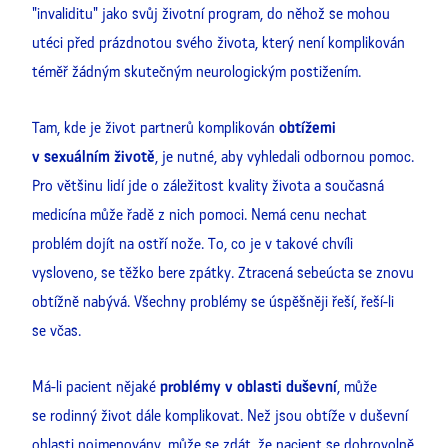
"invaliditu" jako svůj životní program, do něhož se mohou
utéci před prázdnotou svého života, který není komplikován
téměř žádným skutečným neurologickým postižením.
Tam, kde je život partnerů komplikován
obtížemi
v sexuálním životě
, je nutné, aby vyhledali odbornou pomoc.
Pro většinu lidí jde o záležitost kvality života a současná
medicína může řadě z nich pomoci. Nemá cenu nechat
problém dojít na ostří nože. To, co je v takové chvíli
vysloveno, se těžko bere zpátky. Ztracená sebeúcta se znovu
obtížně nabývá. Všechny problémy se úspěšněji řeší, řeší-li
se včas.
Má-li pacient nějaké
problémy v oblasti duševní
, může
se rodinný život dále komplikovat. Než jsou obtíže v duševní
oblasti pojmenovány, může se zdát, že pacient se dobrovolně