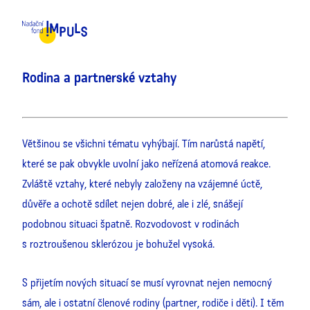
MENU
Rodina a partnerské vztahy
Většinou se všichni tématu vyhýbají. Tím narůstá napětí,
které se pak obvykle uvolní jako neřízená atomová reakce.
Zvláště vztahy, které nebyly založeny na vzájemné úctě,
důvěře a ochotě sdílet nejen dobré, ale i zlé, snášejí
podobnou situaci špatně. Rozvodovost v rodinách
s roztroušenou sklerózou je bohužel vysoká.
S přijetím nových situací se musí vyrovnat nejen nemocný
sám, ale i ostatní členové rodiny (partner, rodiče i děti). I těm