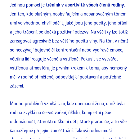
Jedinou pomocí je
trénink v asertivitě všech členů rodiny
.
Jen ten, kdo slušným, neobviňujícím a nepanovačným tónem
umí ve vhodnou chvíli sdělit, jaké jsou jeho pocity, jeho přání
a jeho trápení, se dočká pozitivní odezvy. Na výčitky lze totiž
zareagovat agresivně bez většího pocitu viny. Na tón, v němž
se neozývají bojovné či konfrontační nebo vydíravé emoce,
většina lidí reaguje věcně a vstřícně. Pokusit se vytvářet
vstřícnou atmosféru, je prvním krokem k tomu, aby nemocný
měl v rodině přiměřené, odpovídající postavení a potřebné
zázemí.
Mnoho problémů vzniká tam, kde onemocní žena, u níž byla
rodina zvyklá na servis vaření, úklidu, kompletní péče
o domácnost, starosti o školní děti, staré prarodiče, a to vše
samozřejmě při jejím zaměstnání. Taková rodina musí