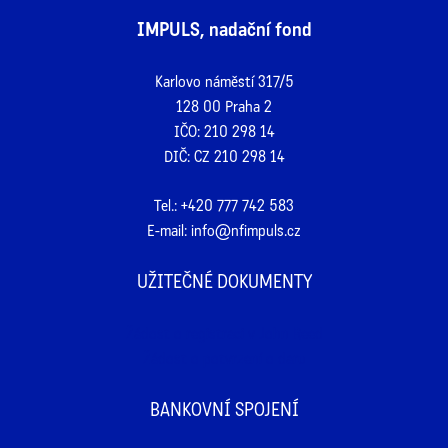
IMPULS, nadační fond
Karlovo náměstí 317/5
128 00 Praha 2
IČO: 210 298 14
DIČ: CZ 210 298 14
Tel.:
+420 777 742 583
E-mail:
info@nfimpuls.cz
UŽITEČNÉ DOKUMENTY
Žádost o registraci v John Reed
Žádost o potvrzení o daru
BANKOVNÍ SPOJENÍ