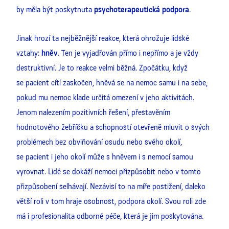
by měla být poskytnuta
psychoterapeutická podpora
.
Jinak hrozí ta nejběžnější reakce, která ohrožuje lidské
vztahy:
hněv
. Ten je vyjadřován přímo i nepřímo a je vždy
destruktivní. Je to reakce velmi běžná. Zpočátku, když
se pacient cítí zaskočen, hněvá se na nemoc samu i na sebe,
pokud mu nemoc klade určitá omezení v jeho aktivitách.
Jenom nalezením pozitivních řešení, přestavěním
hodnotového žebříčku a schopností otevřeně mluvit o svých
problémech bez obviňování osudu nebo svého okolí,
se pacient i jeho okolí může s hněvem i s nemocí samou
vyrovnat. Lidé se dokáží nemoci přizpůsobit nebo v tomto
přizpůsobení selhávají. Nezávisí to na míře postižení, daleko
větší roli v tom hraje osobnost, podpora okolí. Svou roli zde
má i profesionalita odborné péče, která je jim poskytována.