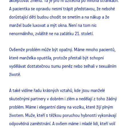
akceptovat změnu. Ta je pro ni užitečná po mnoha stránkách.
A pacientka se opravdu nesmí trápit představou, že nebohé
dorůstající děti budou chodit se smetím a na nákup a že
manžel bude luxovat a mýt okna. Není na tom nic
nenormálního, zvláště ne na začátku 21. století.
Ovšemže problém může být opačný. Máme mnoho pacientů,
které manželka opustila, protože přestali být schopni
vydělávat dostatečnou sumu peněz nebo selhali v sexuálním
životě.
A také vidíme řadu krásných vztahů, kde jsou manželé
skutečnými partnery v dobrém i zlém a nedělají z toho žádný
problém. Máme i elegantní dámy na vozíku, které žijí plným
životem. Muže, kteří s těžkou poruchou hybnosti vykonávají
odpovědná zaměstnání. A ovšem máme i mladé lidi, kteří volí