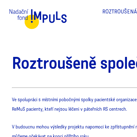
ROZTROUŠENÁ
Roztroušeně spole
Ve spolupráci s místními pobočnými spolky pacientské organizac
ReMuS pacienty, kteří nejsou léčeni v páteřních RS centrech.
V budoucnu mohou výsledky projektu napomoci ke zpřístupnění no
můžeme očekávat na konci příštího roku.