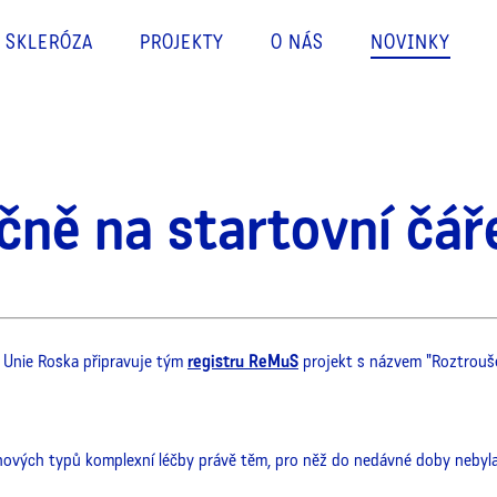
 SKLERÓZA
PROJEKTY
O NÁS
NOVINKY
čně na startovní čář
e Unie Roska připravuje tým
registru ReMuS
projekt s názvem "Roztroušen
vých typů komplexní léčby právě těm, pro něž do nedávné doby nebyla 