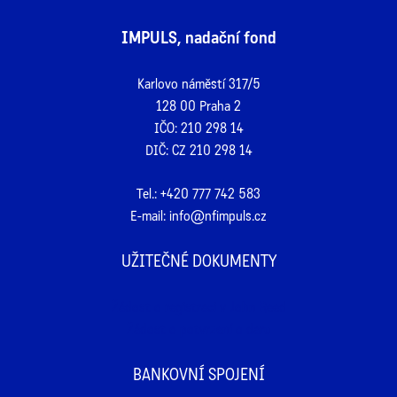
IMPULS, nadační fond
Karlovo náměstí 317/5
128 00 Praha 2
IČO: 210 298 14
DIČ: CZ 210 298 14
Tel.:
+420 777 742 583
E-mail:
info@nfimpuls.cz
UŽITEČNÉ DOKUMENTY
Žádost o registraci v John Reed
Žádost o potvrzení o daru
BANKOVNÍ SPOJENÍ