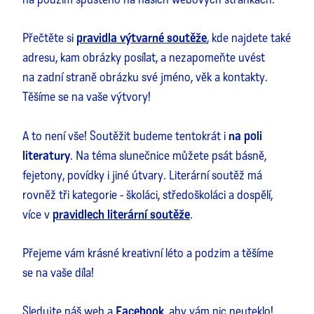
Přečtěte si
pravidla výtvarné soutěže
, kde najdete také
adresu, kam obrázky posílat, a nezapomeňte uvést
na zadní straně obrázku své jméno, věk a kontakty.
Těšíme se na vaše výtvory!
A to není vše! Soutěžit budeme tentokrát i
na poli
literatury
. Na téma slunečnice můžete psát básně,
fejetony, povídky i jiné útvary. Literární soutěž má
rovněž tři kategorie - školáci, středoškoláci a dospělí,
více v
pravidlech literární soutěže
.
Přejeme vám krásné kreativní léto a podzim a těšíme
se na vaše díla!
Sledujte náš web a
Facebook
, aby vám nic neuteklo!