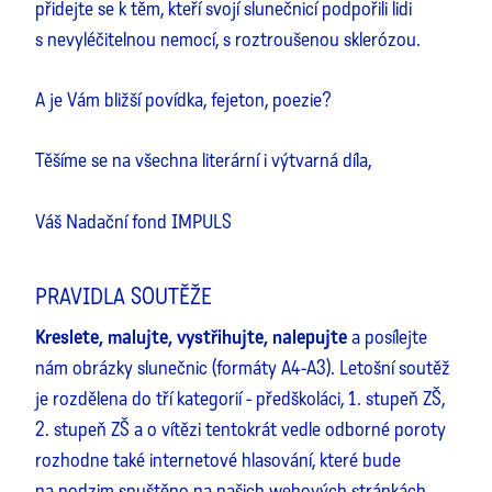
přidejte se k těm, kteří svojí slunečnicí podpořili lidi
s nevyléčitelnou nemocí, s roztroušenou sklerózou.
A je Vám bližší povídka, fejeton, poezie?
Těšíme se na všechna literární i výtvarná díla,
Váš Nadační fond IMPULS
PRAVIDLA SOUTĚŽE
Kreslete, malujte, vystřihujte, nalepujte
a posílejte
nám obrázky slunečnic (formáty A4-A3). Letošní soutěž
je rozdělena do tří kategorií - předškoláci, 1. stupeň ZŠ,
2. stupeň ZŠ a o vítězi tentokrát vedle odborné poroty
rozhodne také internetové hlasování, které bude
na podzim spuštěno na našich webových stránkách.