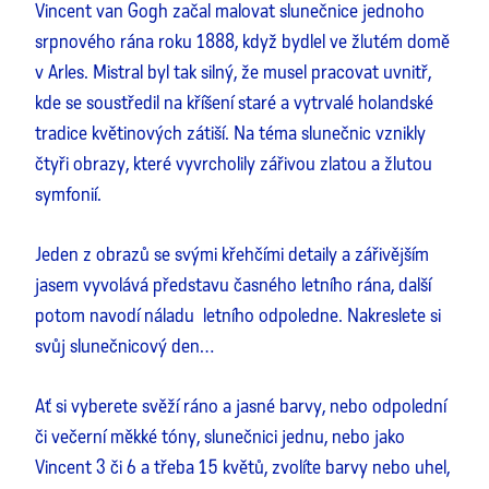
Vincent van Gogh začal malovat slunečnice jednoho
srpnového rána roku 1888, když bydlel ve žlutém domě
v Arles. Mistral byl tak silný, že musel pracovat uvnitř,
kde se soustředil na kříšení staré a vytrvalé holandské
tradice květinových zátiší. Na téma slunečnic vznikly
čtyři obrazy, které vyvrcholily zářivou zlatou a žlutou
symfonií.
Jeden z obrazů se svými křehčími detaily a zářivějším
jasem vyvolává představu časného letního rána, další
potom navodí náladu letního odpoledne. Nakreslete si
svůj slunečnicový den…
Ať si vyberete svěží ráno a jasné barvy, nebo odpolední
či večerní měkké tóny, slunečnici jednu, nebo jako
Vincent 3 či 6 a třeba 15 květů, zvolíte barvy nebo uhel,