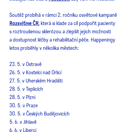
Soutěž probíhá v rámci 2. ročníku osvětové kampaně
Rozsviťme ČR
, která si klade za cíl podpořit pacienty
s roztroušenou sklerózou a zlepšit jejich možnosti
a dostupnost léčby a rehabilitační péče. Happeningy
letos proběhly v několika městech:
23. 5. v Ostravě
26. 5. v Kostelci nad Orlicí
27. 5. v Uherském Hradišti
28. 5. v Teplicích
28. 5. v Plzni
30. 5. v Praze
30. 5. v Českých Budějovicích
5. 6. v Jihlavě
6. 6. v Liberci