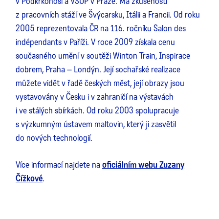
v Podkrkonoší a VŠUP v Praze. Má zkušenosti
z pracovních stáží ve Švýcarsku, Itálii a Francii. Od roku
2005 reprezentovala ČR na 116. ročníku Salon des
indépendants v Paříži. V roce 2009 získala cenu
současného umění v soutěži Winton Train, Inspirace
dobrem, Praha – Londýn. Její sochařské realizace
můžete vidět v řadě českých měst, její obrazy jsou
vystavovány v Česku i v zahraničí na výstavách
i ve stálých sbírkách. Od roku 2003 spolupracuje
s výzkumným ústavem maltovin, který ji zasvětil
do nových technologií.
Více informací najdete na
oficiálním webu Zuzany
Čížkové
.