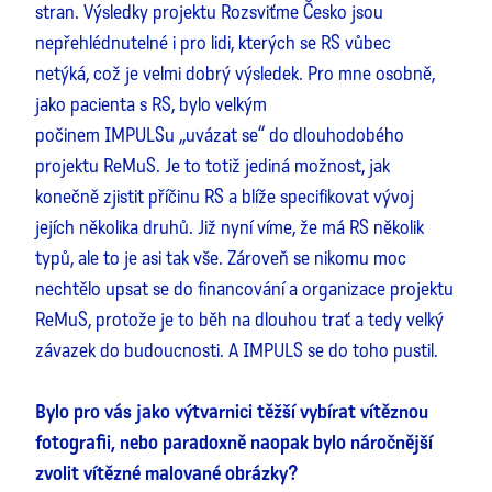
stran. Výsledky projektu Rozsviťme Česko jsou
nepřehlédnutelné i pro lidi, kterých se RS vůbec
netýká, což je velmi dobrý výsledek. Pro mne osobně,
jako pacienta s RS, bylo velkým
počinem IMPULSu „uvázat se“ do dlouhodobého
projektu ReMuS. Je to totiž jediná možnost, jak
konečně zjistit příčinu RS a blíže specifikovat vývoj
jejích několika druhů. Již nyní víme, že má RS několik
typů, ale to je asi tak vše. Zároveň se nikomu moc
nechtělo upsat se do financování a organizace projektu
ReMuS, protože je to běh na dlouhou trať a tedy velký
závazek do budoucnosti. A IMPULS se do toho pustil.
Bylo pro vás jako výtvarnici těžší vybírat vítěznou
fotografii, nebo paradoxně naopak bylo náročnější
zvolit vítězné malované obrázky?