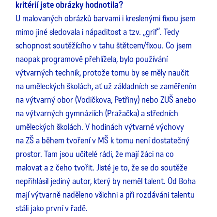
kritérií jste obrázky hodnotila?
U malovaných obrázků barvami i kreslenými fixou jsem
mimo jiné sledovala i nápaditost a tzv. „grif“. Tedy
schopnost soutěžícího v tahu štětcem/fixou. Co jsem
naopak programově přehlížela, bylo používání
výtvarných technik, protože tomu by se měly naučit
na uměleckých školách, ať už základních se zaměřením
na výtvarný obor (Vodičkova, Petřiny) nebo ZUŠ anebo
na výtvarných gymnáziích (Pražačka) a středních
uměleckých školách. V hodinách výtvarné výchovy
na ZŠ a během tvoření v MŠ k tomu není dostatečný
prostor. Tam jsou učitelé rádi, že mají žáci na co
malovat a z čeho tvořit. Jisté je to, že se do soutěže
nepřihlásil jediný autor, který by neměl talent. Od Boha
mají výtvarně naděleno všichni a při rozdáváni talentu
stáli jako první v řadě.