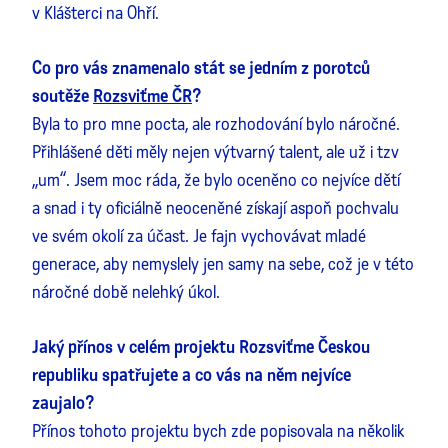
v Klášterci na Ohří.
Co pro vás znamenalo stát se jedním z porotců
soutěže
Rozsviťme ČR
?
Byla to pro mne pocta, ale rozhodování bylo náročné.
Přihlášené děti měly nejen výtvarný talent, ale už i tzv
„um“. Jsem moc ráda, že bylo oceněno co nejvíce dětí
a snad i ty oficiálně neoceněné získají aspoň pochvalu
ve svém okolí za účast. Je fajn vychovávat mladé
generace, aby nemyslely jen samy na sebe, což je v této
náročné době nelehký úkol.
Jaký přínos v celém projektu Rozsviťme Českou
republiku spatřujete a co vás na něm nejvíce
zaujalo?
Přínos tohoto projektu bych zde popisovala na několik