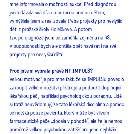
mne informovala o možnosti aukce. Před diagnózou
jsem dávala svá díla do aukcí na pomoc dětem,
vymýšlela jsem a realizovala třeba projekty pro neslyšící
děti z pražské školy Holečkova. A potom
tzv. po diagnóze jsem se zaměřila zejména na RS.
V budoucnosti bych ale chtěla opět navázat i na své
projekty pro neslyšící děti.
Proč jste si vybrala právě NF IMPULS?
Velkou motivací je pro mne fakt, že se IMPULSu povedlo
zakoupit velké množství přístrojů a podpořit doplňující
lékařskou péči, například psychologickou poradnu. Lidé
si totiž neuvědomují, že tato lékařská disciplína a pomoc
se netýká pouze pacienta, který může být vlivem
farmaceutické péče „docela v pohodě“, ale že je nemoc
poměrně velkou psychickou zátěží pro jeho nejbližší