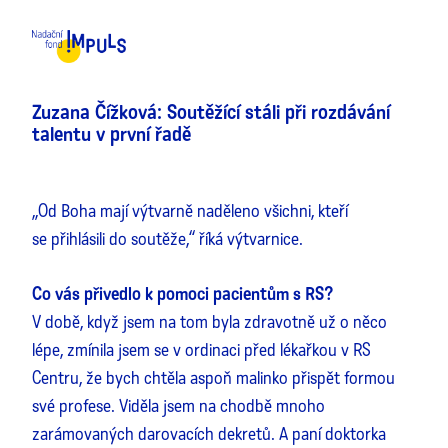
MENU
Zuzana Čížková: Soutěžící stáli při rozdávání
talentu v první řadě
„Od Boha mají výtvarně naděleno všichni, kteří
se přihlásili do soutěže,“ říká výtvarnice.
Co vás přivedlo k pomoci pacientům s RS?
V době, když jsem na tom byla zdravotně už o něco
lépe, zmínila jsem se v ordinaci před lékařkou v RS
Centru, že bych chtěla aspoň malinko přispět formou
své profese. Viděla jsem na chodbě mnoho
zarámovaných darovacích dekretů. A paní doktorka