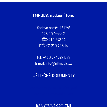
IMPULS, nadační fond
Karlovo náměstí 317/5
128 00 Praha 2
IČO: 210 298 14
DIČ: CZ 210 298 14
Tel.:
+420 777 742 583
E-mail:
info@nfimpuls.cz
UŽITEČNÉ DOKUMENTY
Žádost o registraci v John Reed
Žádost o potvrzení o daru
BANKOVNÍ SPOJENÍ