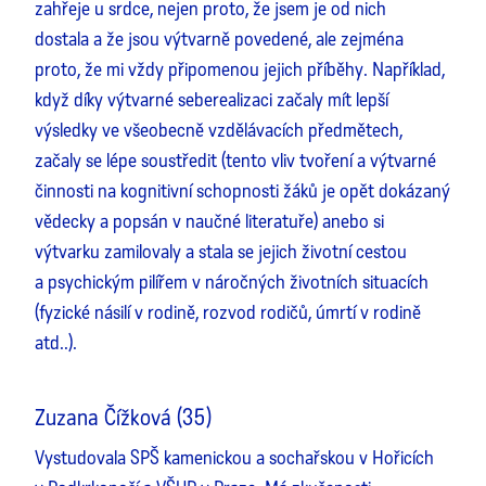
zahřeje u srdce, nejen proto, že jsem je od nich
dostala a že jsou výtvarně povedené, ale zejména
proto, že mi vždy připomenou jejich příběhy. Například,
když díky výtvarné seberealizaci začaly mít lepší
výsledky ve všeobecně vzdělávacích předmětech,
začaly se lépe soustředit (tento vliv tvoření a výtvarné
činnosti na kognitivní schopnosti žáků je opět dokázaný
vědecky a popsán v naučné literatuře) anebo si
výtvarku zamilovaly a stala se jejich životní cestou
a psychickým pilířem v náročných životních situacích
(fyzické násilí v rodině, rozvod rodičů, úmrtí v rodině
atd..).
Zuzana Čížková (35)
Vystudovala SPŠ kamenickou a sochařskou v Hořicích