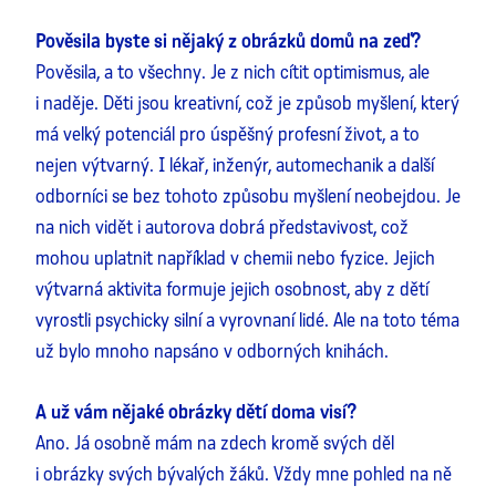
Pověsila byste si nějaký z obrázků domů na zeď?
Pověsila, a to všechny. Je z nich cítit optimismus, ale
i naděje. Děti jsou kreativní, což je způsob myšlení, který
má velký potenciál pro úspěšný profesní život, a to
nejen výtvarný. I lékař, inženýr, automechanik a další
odborníci se bez tohoto způsobu myšlení neobejdou. Je
na nich vidět i autorova dobrá představivost, což
mohou uplatnit například v chemii nebo fyzice. Jejich
výtvarná aktivita formuje jejich osobnost, aby z dětí
vyrostli psychicky silní a vyrovnaní lidé. Ale na toto téma
už bylo mnoho napsáno v odborných knihách.
A už vám nějaké obrázky dětí doma visí?
Ano. Já osobně mám na zdech kromě svých děl
i obrázky svých bývalých žáků. Vždy mne pohled na ně