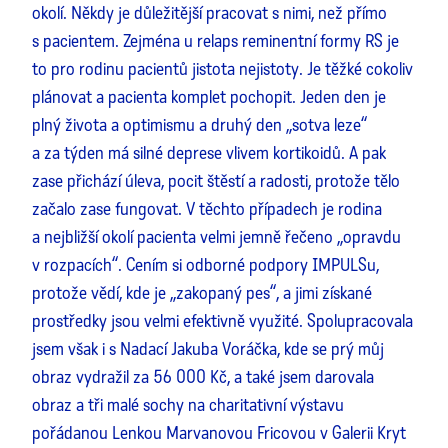
okolí. Někdy je důležitější pracovat s nimi, než přímo
s pacientem. Zejména u relaps reminentní formy RS je
to pro rodinu pacientů jistota nejistoty. Je těžké cokoliv
plánovat a pacienta komplet pochopit. Jeden den je
plný života a optimismu a druhý den „sotva leze“
a za týden má silné deprese vlivem kortikoidů. A pak
zase přichází úleva, pocit štěstí a radosti, protože tělo
začalo zase fungovat. V těchto případech je rodina
a nejbližší okolí pacienta velmi jemně řečeno „opravdu
v rozpacích“. Cením si odborné podpory IMPULSu,
protože vědí, kde je „zakopaný pes“, a jimi získané
prostředky jsou velmi efektivně využité. Spolupracovala
jsem však i s Nadací Jakuba Voráčka, kde se prý můj
obraz vydražil za 56 000 Kč, a také jsem darovala
obraz a tři malé sochy na charitativní výstavu
pořádanou Lenkou Marvanovou Fricovou v Galerii Kryt